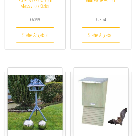
Fächer 93 x 40 x 65 cm
Baumwolle – 31 cm
Massivholz Kiefer
€
60.99
€
23.74
Siehe Angebot
Siehe Angebot