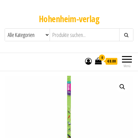
Hohenheim-verlag
0
€0.00
Menü