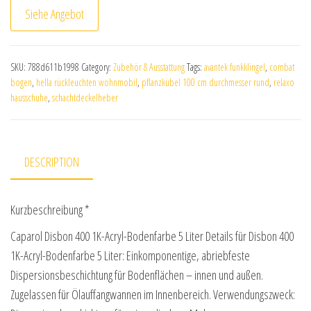
Siehe Angebot
SKU:
788d611b1998
Category:
Zubehör & Ausstattung
Tags:
avantek funkklingel
,
combat
bogen
,
hella rückleuchten wohnmobil
,
pflanzkübel 100 cm durchmesser rund
,
relaxo
hausschuhe
,
schachtdeckelheber
DESCRIPTION
Kurzbeschreibung *
Caparol Disbon 400 1K-Acryl-Bodenfarbe 5 Liter Details für Disbon 400
1K-Acryl-Bodenfarbe 5 Liter: Einkomponentige, abriebfeste
Dispersionsbeschichtung für Bodenflächen – innen und außen.
Zugelassen für Ölauffangwannen im Innenbereich. Verwendungszweck: