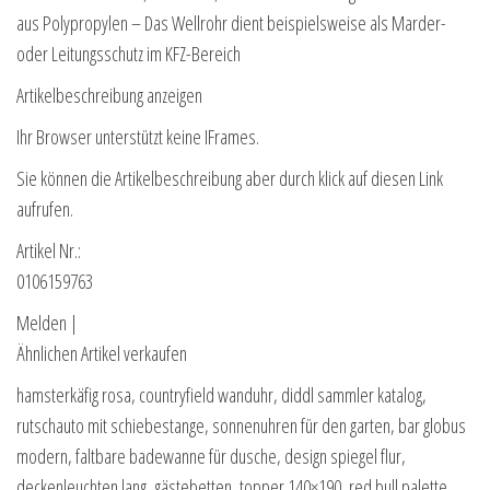
aus Polypropylen – Das Wellrohr dient beispielsweise als Marder-
oder Leitungsschutz im KFZ-Bereich
Artikelbeschreibung anzeigen
Ihr Browser unterstützt keine IFrames.
Sie können die Artikelbeschreibung aber durch klick auf diesen Link
aufrufen.
Artikel Nr.:
0106159763
Melden |
Ähnlichen Artikel verkaufen
hamsterkäfig rosa, countryfield wanduhr, diddl sammler katalog,
rutschauto mit schiebestange, sonnenuhren für den garten, bar globus
modern, faltbare badewanne für dusche, design spiegel flur,
deckenleuchten lang, gästebetten, topper 140×190, red bull palette