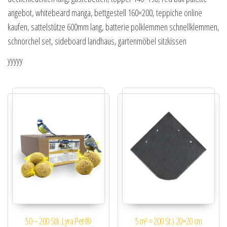
angebot, whitebeard manga, bettgestell 160×200, teppiche online
kaufen, sattelstütze 600mm lang, batterie polklemmen schnellklemmen,
schnorchel set, sideboard landhaus, gartenmöbel sitzkissen
yyyyy
50 – 200 Stk. Lyra Pet®
5 m² = 200 St.) 20×20 cm