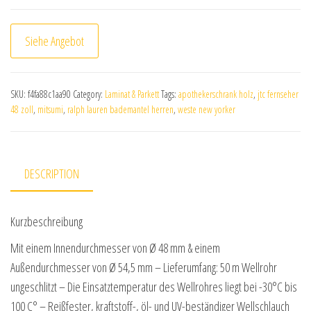
Siehe Angebot
SKU:
f4fa88c1aa90
Category:
Laminat & Parkett
Tags:
apothekerschrank holz
,
jtc fernseher
48 zoll
,
mitsumi
,
ralph lauren bademantel herren
,
weste new yorker
DESCRIPTION
Kurzbeschreibung
Mit einem Innendurchmesser von Ø 48 mm & einem
Außendurchmesser von Ø 54,5 mm – Lieferumfang: 50 m Wellrohr
ungeschlitzt – Die Einsatztemperatur des Wellrohres liegt bei -30°C bis
100 C° – Reißfester, kraftstoff-, öl- und UV-beständiger Wellschlauch