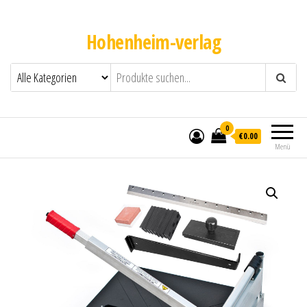
Hohenheim-verlag
0
€0.00
Menü