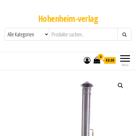
Hohenheim-verlag
0
€0.00
Menü