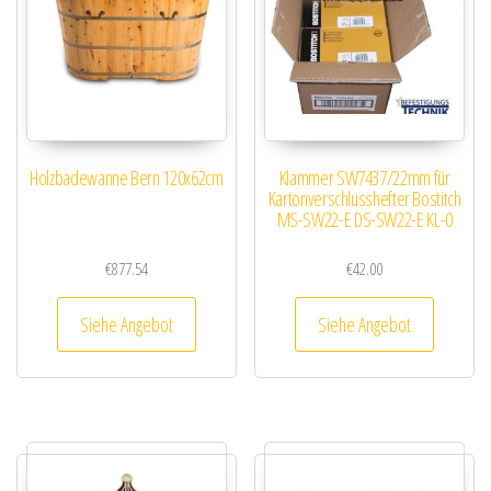
Holzbadewanne Bern 120x62cm
Klammer SW7437/22mm für
Kartonverschlusshefter Bostitch
MS-SW22-E DS-SW22-E KL-0
€
877.54
€
42.00
Siehe Angebot
Siehe Angebot