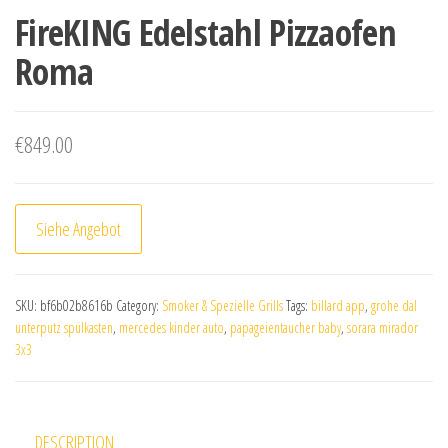
FireKING Edelstahl Pizzaofen
Roma
€
849.00
Siehe Angebot
SKU:
bf6b02b8616b
Category:
Smoker & Spezielle Grills
Tags:
billard app
,
grohe dal
unterputz spülkasten
,
mercedes kinder auto
,
papageientaucher baby
,
sorara mirador
3x3
DESCRIPTION