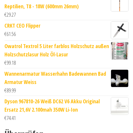
Reptilien, T8 - 18W (600mm 26mm)
€
29.27
CRKT CEO Flipper
€
61.56
Owatrol Textrol 5 Liter farblos Holzschutz außen
Holzschutzlasur Holz Öl-Lasur
€
99.18
Wannenarmatur Wasserhahn Badewannen Bad
Armatur Weiss
€
89.99
Dyson 967810-26 Weiß DC62 V6 Akku Original
Ersatz 21,6V 2.100mah 350W Li-Ion
€
74.41