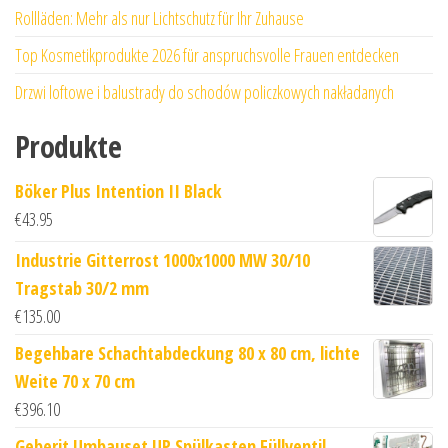
Rollläden: Mehr als nur Lichtschutz für Ihr Zuhause
Top Kosmetikprodukte 2026 für anspruchsvolle Frauen entdecken
Drzwi loftowe i balustrady do schodów policzkowych nakładanych
Produkte
Böker Plus Intention II Black
€
43.95
Industrie Gitterrost 1000x1000 MW 30/10
Tragstab 30/2 mm
€
135.00
Begehbare Schachtabdeckung 80 x 80 cm, lichte
Weite 70 x 70 cm
€
396.10
Geberit Umbauset UP Spülkasten Füllventil