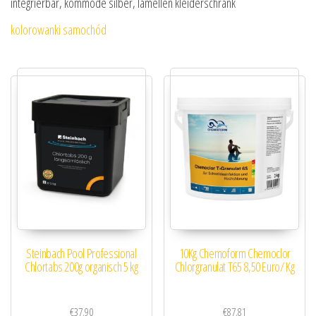
integrierbar, kommode silber, lamellen kleiderschrank
kolorowanki samochód
Steinbach Pool Professional
10Kg Chemoform Chemoclor
Chlortabs 200g organisch 5 kg
Chlorgranulat T65 8,50 Euro/ Kg
€
37.90
€
87.81