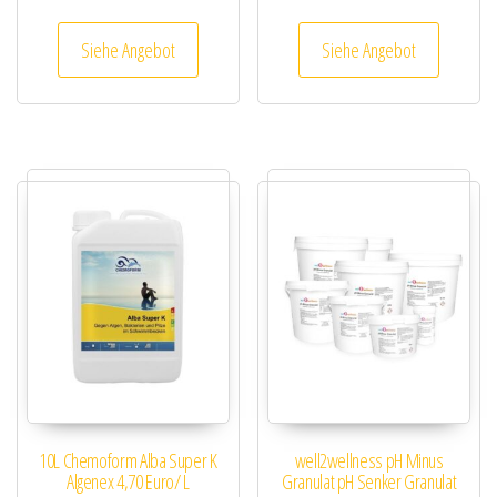
Siehe Angebot
Siehe Angebot
10L Chemoform Alba Super K
well2wellness pH Minus
Algenex 4,70 Euro/ L
Granulat pH Senker Granulat