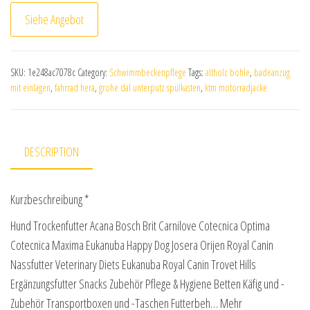
Siehe Angebot
SKU:
1e248ac7078c
Category:
Schwimmbeckenpflege
Tags:
altholz bohle
,
badeanzug
mit einlagen
,
fahrrad hera
,
grohe dal unterputz spülkasten
,
ktm motorradjacke
DESCRIPTION
Kurzbeschreibung *
Hund Trockenfutter Acana Bosch Brit Carnilove Cotecnica Optima
Cotecnica Maxima Eukanuba Happy Dog Josera Orijen Royal Canin
Nassfutter Veterinary Diets Eukanuba Royal Canin Trovet Hills
Ergänzungsfutter Snacks Zubehör Pflege & Hygiene Betten Käfig und -
Zubehör Transportboxen und -Taschen Futterbeh… Mehr