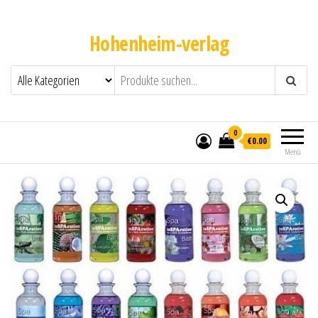
Hohenheim-verlag
0
€0.00
Menü