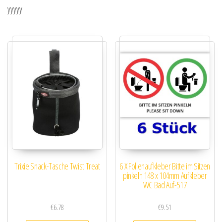
yyyyy
Trixie Snack-Tasche Twist Treat
6 X Folienaufkleber Bitte im Sitzen
pinkeln 148 x 104mm Aufkleber
WC Bad Auf-517
€
6.78
€
9.51