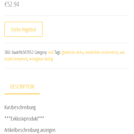
€
52.94
Siehe Angebot
SKU:
0aab9b507052
Category:
null
Tags:
glasfische deko
,
kinderfilm zeichentrick
,
was
kostet slimymed
,
weingläser farbig
DESCRIPTION
Kurzbeschreibung
***Exklusivprodukt***
Artikelbeschreibung anzeigen