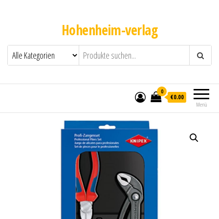
Hohenheim-verlag
0
€0.00
Menü