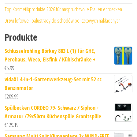
Top Kosmetikprodukte 2026 für anspruchsvolle Frauen entdecken
Drzwi loftowe i balustrady do schodów policzkowych nakładanych
Produkte
Schlüsselrohling Börkey 883 L (1) für GHE,
Perohaus, Weco, Eisfink / Kühlschränke +
€
5.99
vidaXL 4-in-1-Gartenwerkzeug-Set mit 52 cc
Benzinmotor
€
209.99
Spülbecken CORDEO 79- Schwarz / Siphon +
Armatur /79x50cm Küchenspüle Granitspüle
€
129.19
Samsung Multi Split Klimaanlage 3x WIND-FREE