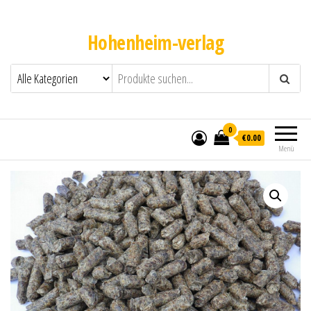
Hohenheim-verlag
0
€0.00
Menü