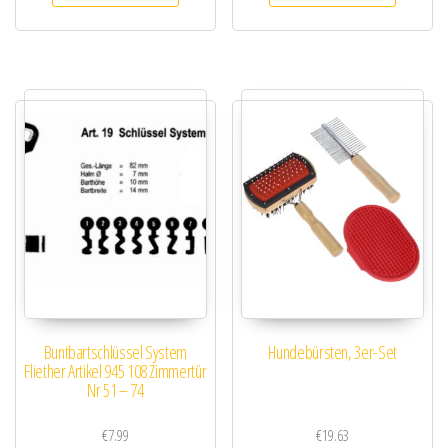
Buntbartschlüssel System
Hundebürsten, 3er-Set
Fliether Artikel 945 108 Zimmertür
Nr 51 – 74
€
7.99
€
19.63