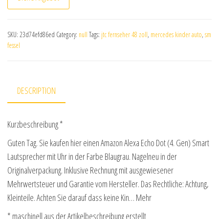
SKU:
23d74efd86ed
Category:
null
Tags:
jtc fernseher 48 zoll
,
mercedes kinder auto
,
sm
fessel
DESCRIPTION
Kurzbeschreibung *
Guten Tag. Sie kaufen hier einen Amazon Alexa Echo Dot (4. Gen) Smart
Lautsprecher mit Uhr in der Farbe Blaugrau. Nagelneu in der
Originalverpackung. Inklusive Rechnung mit ausgewiesener
Mehrwertsteuer und Garantie vom Hersteller. Das Rechtliche: Achtung,
Kleinteile. Achten Sie darauf dass keine Kin… Mehr
* maschinell aus der Artikelbeschreibung erstellt