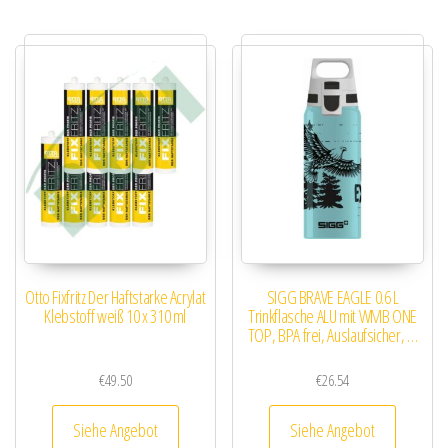
Otto Fixfritz Der Haftstarke Acrylat
SIGG BRAVE EAGLE 0.6 L
Klebstoff weiß 10 x 310 ml
Trinkflasche ALU mit WMB ONE
TOP, BPA frei, Auslaufsicher, …
€
49.50
€
26.54
Siehe Angebot
Siehe Angebot