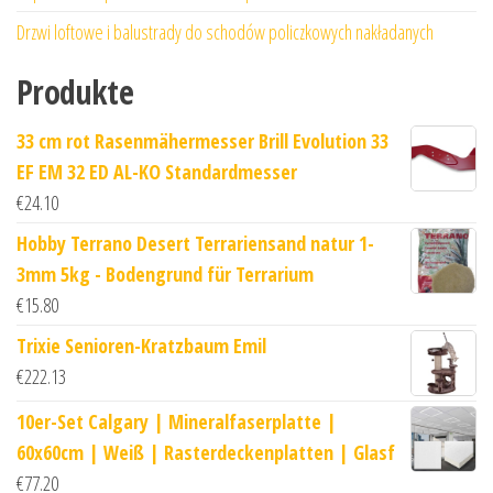
Drzwi loftowe i balustrady do schodów policzkowych nakładanych
Produkte
33 cm rot Rasenmähermesser Brill Evolution 33
EF EM 32 ED AL-KO Standardmesser
€
24.10
Hobby Terrano Desert Terrariensand natur 1-
3mm 5kg - Bodengrund für Terrarium
€
15.80
Trixie Senioren-Kratzbaum Emil
€
222.13
10er-Set Calgary | Mineralfaserplatte |
60x60cm | Weiß | Rasterdeckenplatten | Glasf
€
77.20