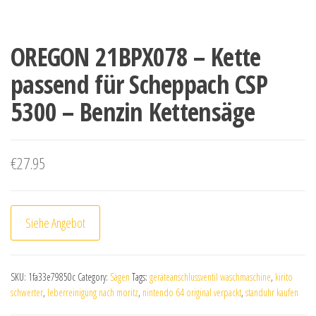
OREGON 21BPX078 – Kette
passend für Scheppach CSP
5300 – Benzin Kettensäge
€
27.95
Siehe Angebot
SKU:
1fa33e79850c
Category:
Sägen
Tags:
geräteanschlussventil waschmaschine
,
kirito
schwerter
,
leberreinigung nach moritz
,
nintendo 64 original verpackt
,
standuhr kaufen