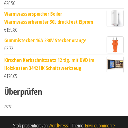
€
26.50
Warmwasserspeicher Boiler
Warmwasserbereiter 30L druckfest Elprom
€
159.80
Gummistecker 16A 230V Stecker orange
€
2.72
Kirschen Kerbschnitzsatz 12 tlg. mit DVD im
Holzkasten 3442 HK Schnitzwerkzeug
€
170.05
Überprüfen
zzzzz
Stolz präsentiert von
WordPress
|
Theme:
Envo eCommerce