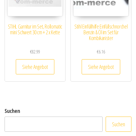
STIHL Garnitur im Set, Rollomatic
Stihl Einfüllhilfe Einfüllschnorchel
mini Schwert 30 cm + 2 x Kette
Benzin & Öl im Set für
Kombikanister
€
82.99
€
6.16
Siehe Angebot
Siehe Angebot
Suchen
Suchen