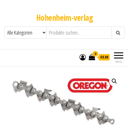
Hohenheim-verlag
0
€0.00
Menü