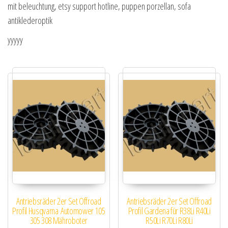
mit beleuchtung, etsy support hotline, puppen porzellan, sofa
antiklederoptik
yyyyy
Antriebsräder 2er Set Offroad
Antriebsräder 2er Set Offroad
Profil Husqvarna Automower 105
Profil Gardena für R38Li R40Li
305 308 Mähroboter
R50Li R70Li R80Li