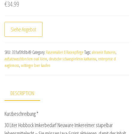
€
34.99
Siehe Angebot
SKU:
331af3fc8b49
Category:
Rasenmäher & Rasenpflege
Tags:
ahrwein flutwein
,
aufsatzwaschbecken oval klein
,
deutsche schauspielerin katharina
,
enterprise d
eaglemoss
,
wittinger bier kaufen
DESCRIPTION
Kurzbeschreibung *
30 Liter Hobbock Imkerbedarf Neuware Imkereimer stapelbar
lebensmittelecht – Sie müssen Java-Script aktivieren, damit der Inhalt