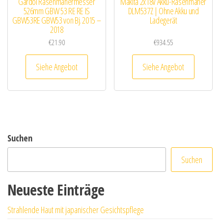
Gardol Rasenmähermesser
Makita 2x18V Akku-Rasenmäher
526mm GBW 53 RE RE IS
DLM537Z | Ohne Akku und
GBW53RE GBW53 von Bj. 2015 –
Ladegerät
2018
€
21.90
€
934.55
Siehe Angebot
Siehe Angebot
Suchen
Suchen
Neueste Einträge
Strahlende Haut mit japanischer Gesichtspflege