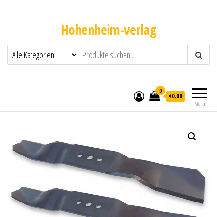
Hohenheim-verlag
0
€0.00
Menü