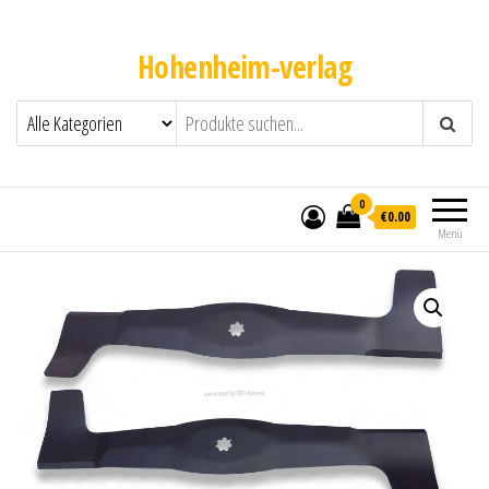
Hohenheim-verlag
0
€0.00
Menü