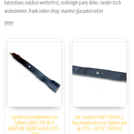
katzenhaus outdoor wetterfest, eiskönigin party deko, runder tisch
wohnzimmer, frank online shop, marmor glasuntersetzer
yyyyy
Gardol Rasenmähermesser
Mr Gardener HW 51 BA H H-2
526mm GBW 53 RE RE IS
Rasenmähermesser 508mm von
GBW53RE GBW53 von Bj. 2015 –
Bj. 2015 – 20 CRC 534 WSQ