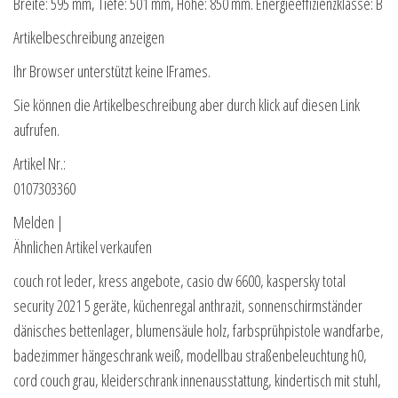
Breite: 595 mm, Tiefe: 501 mm, Höhe: 850 mm. Energieeffizienzklasse: B
Artikelbeschreibung anzeigen
Ihr Browser unterstützt keine IFrames.
Sie können die Artikelbeschreibung aber durch klick auf diesen Link
aufrufen.
Artikel Nr.:
0107303360
Melden |
Ähnlichen Artikel verkaufen
couch rot leder, kress angebote, casio dw 6600, kaspersky total
security 2021 5 geräte, küchenregal anthrazit, sonnenschirmständer
dänisches bettenlager, blumensäule holz, farbsprühpistole wandfarbe,
badezimmer hängeschrank weiß, modellbau straßenbeleuchtung h0,
cord couch grau, kleiderschrank innenausstattung, kindertisch mit stuhl,