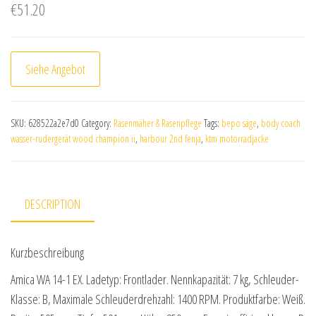
€
51.20
Siehe Angebot
SKU:
628522a2e7d0
Category:
Rasenmäher & Rasenpflege
Tags:
bepo säge
,
body coach
wasser-rudergerät wood champion ii
,
harbour 2nd fenja
,
ktm motorradjacke
DESCRIPTION
Kurzbeschreibung
Amica WA 14-1 EX. Ladetyp: Frontlader. Nennkapazität: 7 kg, Schleuder-
Klasse: B, Maximale Schleuderdrehzahl: 1400 RPM. Produktfarbe: Weiß.