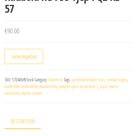
57
€
90.00
Siehe Angebot
SKU:
57040bf83ee4
Category:
Klammern
Tags:
apothekerschrank holz
,
combat bogen
,
kinderfilm zeichentrick
,
mückenlicht
,
pampers pure protection 5
,
super mario
kuscheltier
,
tapete rustikal
DESCRIPTION