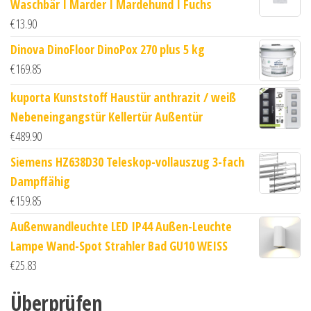
Waschbär I Marder I Mardehund I Fuchs
€
13.90
Dinova DinoFloor DinoPox 270 plus 5 kg
€
169.85
kuporta Kunststoff Haustür anthrazit / weiß
Nebeneingangstür Kellertür Außentür
€
489.90
Siemens HZ638D30 Teleskop-vollauszug 3-fach
Dampffähig
€
159.85
Außenwandleuchte LED IP44 Außen-Leuchte
Lampe Wand-Spot Strahler Bad GU10 WEISS
€
25.83
Überprüfen