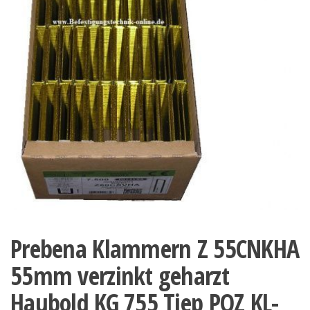
Prebena Klammern Z 55CNKHA
55mm verzinkt geharzt
Haubold KG 755 Tjep PQZ KL-