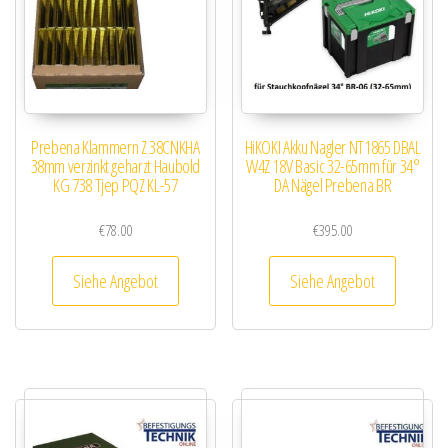
Prebena Klammern Z 38CNKHA
HiKOKI Akku Nagler NT1865 DBAL
38mm verzinkt geharzt Haubold
W4Z 18V Basic 32-65mm für 34°
KG 738 Tjep PQZ KL-57
DA Nägel Prebena BR
€
78.00
€
395.00
Siehe Angebot
Siehe Angebot