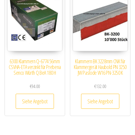
6300 Klammern Q-6774 56mm
Klammern BK 3228mm CNK für
CSVHA-ETA verzinkt für Prebena
Klammergerät Haubold PN 3250
Senco Würth Q BeA 180 H
JW Paslode W16 PN-3250 K
€
94.00
€
132.00
Siehe Angebot
Siehe Angebot