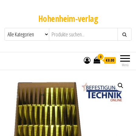
Hohenheim-verlag
0
€0.00
Menü