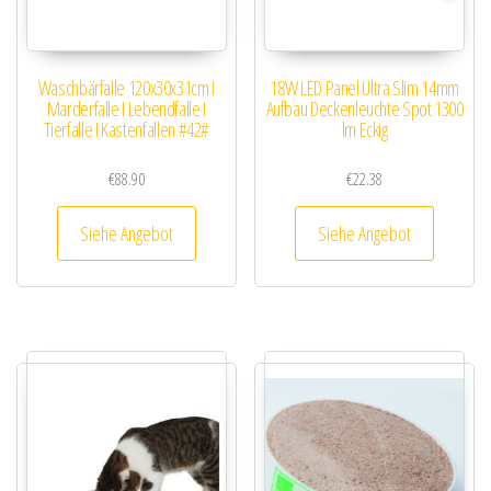
Waschbärfalle 120x30x31cm I
18W LED Panel Ultra Slim 14mm
Marderfalle I Lebendfalle I
Aufbau Deckenleuchte Spot 1300
Tierfalle I Kastenfallen #42#
lm Eckig
€
88.90
€
22.38
Siehe Angebot
Siehe Angebot