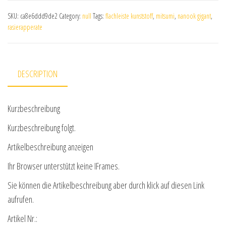
SKU:
ca8e6ddd9de2
Category:
null
Tags:
flachleiste kunststoff
,
mitsumi
,
nanook gigant
,
rasierapperate
DESCRIPTION
Kurzbeschreibung
Kurzbeschreibung folgt.
Artikelbeschreibung anzeigen
Ihr Browser unterstützt keine IFrames.
Sie können die Artikelbeschreibung aber durch klick auf diesen Link
aufrufen.
Artikel Nr.: