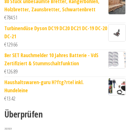
80 Stück unbesäumte Bretter, Rangerbohlen,
Holzbretter, Zaunsbretter, Schwartenbrett
€
784.51
Turbinendüse Dyson DC19 DC20 DC21 DC-19 DC-20
DC-21
€
129.66
8er SET Rauchmelder 10 Jahres Batterie - VdS
Zertifiziert & Stummschaltfunktion
€
126.89
Haushaltswaren-guru H?ftg?rtel inkl.
Hundeleine
€
13.42
Überprüfen
zzzzz