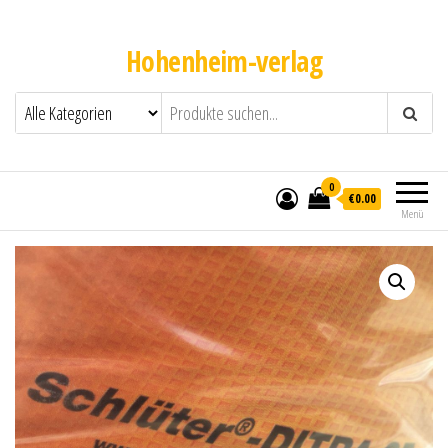
Hohenheim-verlag
0
€0.00
Menü