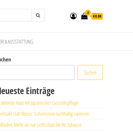
0
€0.00
ÖR & AUSSTATTUNG
uchen
Suchen
eueste Einträge
rahlende Haut mit japanischer Gesichtspflege
elstahl statt Abriss: Schornstein nachhaltig sanieren
llläden: Mehr als nur Lichtschutz für Ihr Zuhause