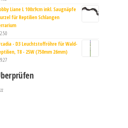
obby Liane L 100x9cm inkl. Saugnäpfe
urzel für Reptilien Schlangen
errarium
2.50
rcadia - D3 Leuchtstoffröhre für Wald-
eptilien, T8 - 25W (750mm 26mm)
9.27
berprüfen
zzz