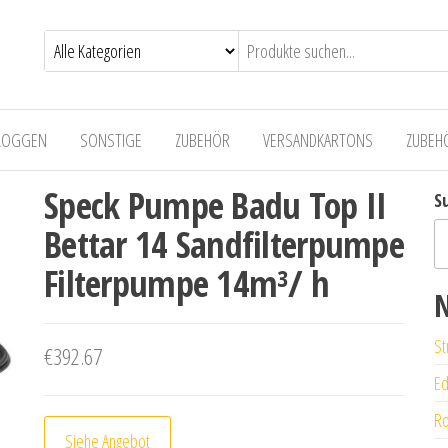
LOGGEN
SONSTIGE
ZUBEHÖR
VERSANDKARTONS
ZUBEH
Speck Pumpe Badu Top II
S
Bettar 14 Sandfilterpumpe
Filterpumpe 14m³/ h
N
St
€
392.67
Ed
Ro
Siehe Angebot