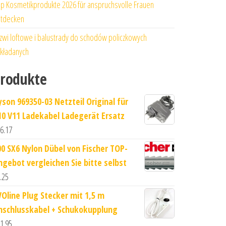
p Kosmetikprodukte 2026 für anspruchsvolle Frauen
tdecken
zwi loftowe i balustrady do schodów policzkowych
kładanych
rodukte
yson 969350-03 Netzteil Original für
10 V11 Ladekabel Ladegerät Ersatz
6.17
00 SX6 Nylon Dübel von Fischer TOP-
ngebot vergleichen Sie bitte selbst
.25
VOline Plug Stecker mit 1,5 m
nschlusskabel + Schukokupplung
1.95