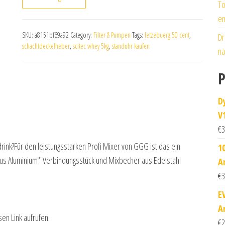
To
en
SKU:
a8151bf69a92
Category:
Filter & Pumpen
Tags:
letzebuerg 50 cent
,
Dr
schachtdeckelheber
,
scitec whey 5kg
,
standuhr kaufen
na
P
D
V
€
3
drink?Für den leistungsstarken Profi Mixer von GGG ist das ein
1
 aus Aluminium* Verbindungsstück und Mixbecher aus Edelstahl
A
€
3
E
A
sen Link aufrufen.
€
2