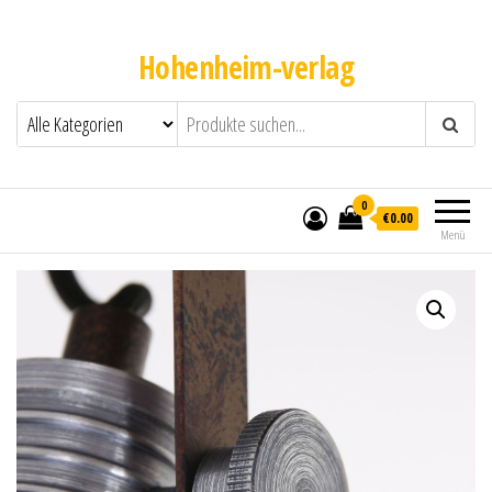
Hohenheim-verlag
0
€0.00
Menü