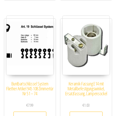
Buntbartschlüssel System
Keramik-Fassung E14 mit
Fliether Artikel 945 108 Zimmertür
Metallbefestigungswinkel,
Nr 51 – 74
Ersatzfassung, Lampensockel
€
7.99
€
1.03