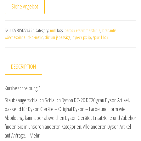
Siehe Angebot
SKU:
09285f77475b
Category:
null
Tags:
barock esszimmerstühle
,
brabantia
wäschespinne lift-o-matic
,
dictum japansäge
,
pyrexx px ip
,
spur 1 lok
DESCRIPTION
Kurzbeschreibung *
Staubsaugerschlauch Schlauch Dyson DC-20 DC20 grau Dyson Artikel,
passend für Dyson Geräte – Original Dyson – Farbe und Form wie
Abbildung, kann aber abweichen Dyson Geräte, Ersatzteile und Zubehör
finden Sie in unseren anderen Kategorien. Alle anderen Dyson Artikel
auf Anfrage… Mehr