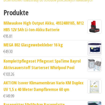
Produkte
Milwaukee High Output Akku, 4932480165, M12
HB5 12V 5Ah Li-Ion-Akku Batterie
€
95.81
MEGA 802 Glasgewebekleber 16 kg
€
49.30
Komplettpflegeset Pflegeset SpaTime Bayrol
Aktivsauerstoff Starterset Whirlpool Pool
€
103.26
AKTION Isover Klimamembran Vario KM Duplex
UV 1,5 x 40 Meter Dampfbremse 60 qm
€
149.99
Rasengitter 50x50x4cm Rasenplatte