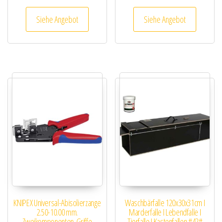
Siehe Angebot
Siehe Angebot
KNIPEX Universal-Abisolierzange
Waschbärfalle 120x30x31cm I
2.50-10.00 mm.
Marderfalle I Lebendfalle I
Zweikomponenten-Griffe
Tierfalle I Kastenfallen #42#