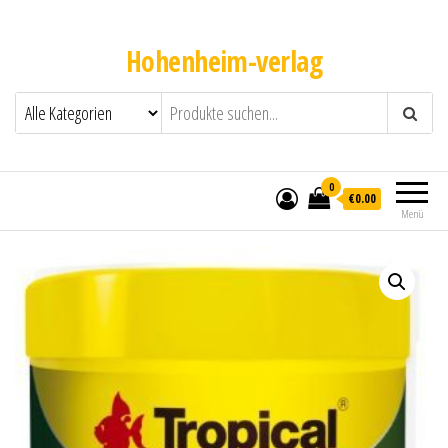
Hohenheim-verlag
0
€0.00
Menü