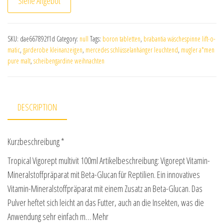
Siehe Angebot
SKU:
dae667892f1d
Category:
null
Tags:
boron tabletten
,
brabantia wäschespinne lift-o-
matic
,
garderobe kleinanzeigen
,
mercedes schlüsselanhänger leuchtend
,
mugler a*men
pure malt
,
scheibengardine weihnachten
DESCRIPTION
Kurzbeschreibung *
Tropical Vigorept multivit 100ml Artikelbeschreibung: Vigorept Vitamin-
Mineralstoffpräparat mit Beta-Glucan für Reptilien. Ein innovatives
Vitamin-Mineralstoffpräparat mit einem Zusatz an Beta-Glucan. Das
Pulver heftet sich leicht an das Futter, auch an die Insekten, was die
Anwendung sehr einfach m… Mehr