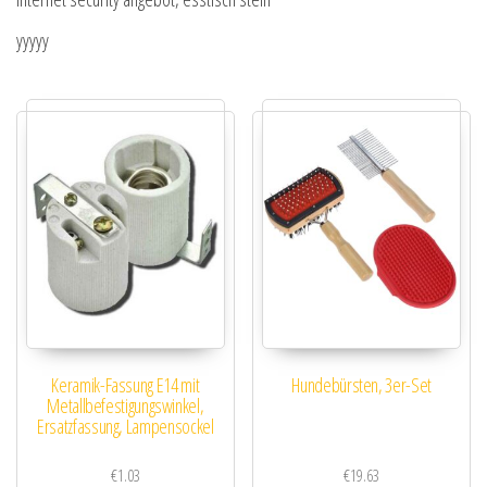
yyyyy
Keramik-Fassung E14 mit
Hundebürsten, 3er-Set
Metallbefestigungswinkel,
Ersatzfassung, Lampensockel
€
1.03
€
19.63