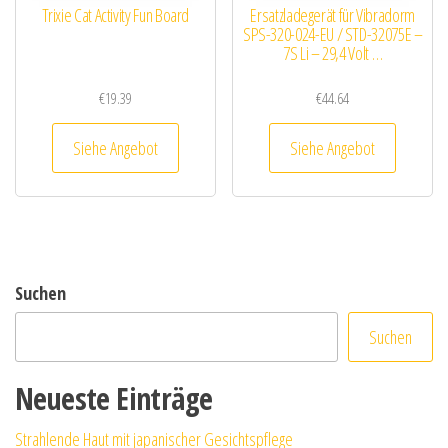
Trixie Cat Activity Fun Board
Ersatzladegerät für Vibradorm
SPS-320-024-EU / STD-32075E –
7S Li – 29,4 Volt …
€
19.39
€
44.64
Siehe Angebot
Siehe Angebot
Suchen
Suchen
Neueste Einträge
Strahlende Haut mit japanischer Gesichtspflege