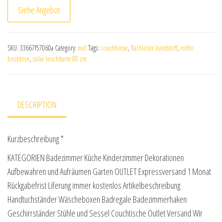
Siehe Angebot
SKU:
33667f57060a
Category:
null
Tags:
couchhusse
,
flachleiste kunststoff
,
rotho
brotdose
,
solar leuchtturm 80 cm
DESCRIPTION
Kurzbeschreibung *
KATEGORIEN Badezimmer Küche Kinderzimmer Dekorationen
Aufbewahren und Aufräumen Garten OUTLET Expressversand 1 Monat
Rückgabefrist Liferung immer kostenlos Artikelbeschreibung
Handtuchständer Wäscheboxen Badregale Badezimmerhaken
Geschirrständer Stühle und Sessel Couchtische Outlet Versand Wir