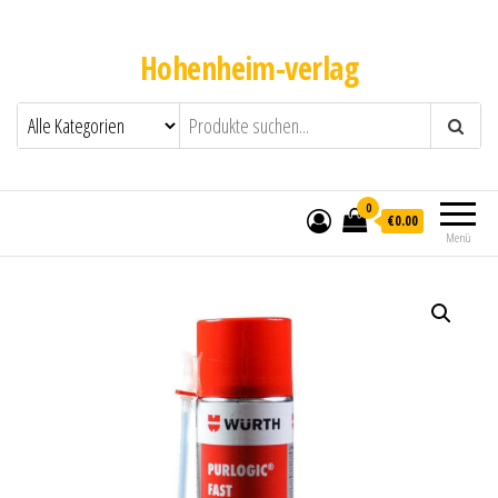
Hohenheim-verlag
0
€0.00
Menü