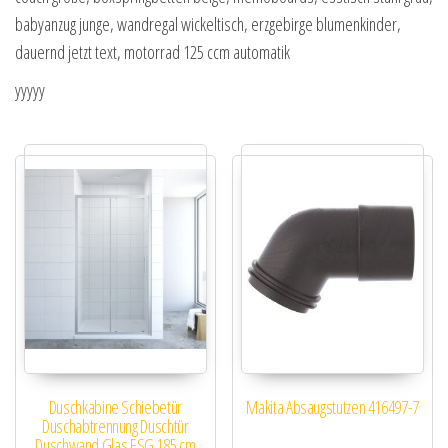
babyanzug junge, wandregal wickeltisch, erzgebirge blumenkinder,
dauernd jetzt text, motorrad 125 ccm automatik
yyyyy
Duschkabine Schiebetür
Makita Absaugstutzen 416497-7
Duschabtrennung Duschtür
Duschwand Glas ESG 185 cm