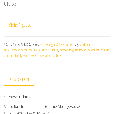
€
16.53
Siehe Angebot
SKU:
aa460ee274e3
Category:
Einfassungen & Rasenkanten
Tags:
andalea
,
aufsatzwaschbecken oval klein
,
nippel sucker
,
samsonite gürteltasche
,
schmusetuch hase
ernstings family
,
windows 8.1 key kaufen online
DESCRIPTION
Kurzbeschreibung
Apollo Rauchmelder series 65 ohne Montagesockel
Art. Nr. 55000-317APO EN 54-7