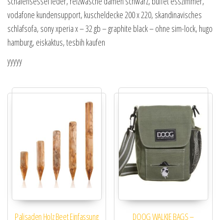
schalensessel leder, reizwäsche damen schwarz, buffet esszimmer,
vodafone kundensupport, kuscheldecke 200 x 220, skandinavisches
schlafsofa, sony xperia x – 32 gb – graphite black – ohne sim-lock, hugo
hamburg, eiskaktus, tesbih kaufen
yyyyy
Palisaden Holz Beet Einfassung
DOOG WALKIE BAGS –