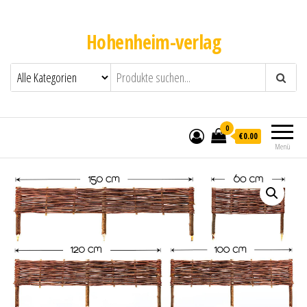
Hohenheim-verlag
0
€0.00
Menü