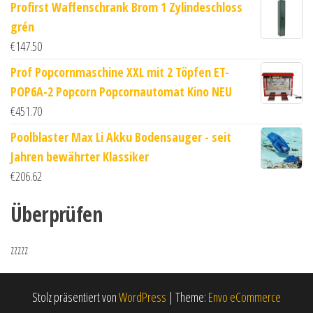
Profirst Waffenschrank Brom 1 Zylindeschloss
grén
€
147.50
Prof Popcornmaschine XXL mit 2 Töpfen ET-
POP6A-2 Popcorn Popcornautomat Kino NEU
€
451.70
Poolblaster Max Li Akku Bodensauger - seit
Jahren bewährter Klassiker
€
206.62
Überprüfen
zzzzz
Stolz präsentiert von
WordPress
|
Theme:
Envo eCommerce