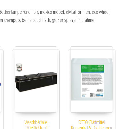
, deckenlampe rund holz, mexico möbel, elvital for men, eco wheel,
en shampoo, beine couchtisch, großer spiegel mit rahmen
Waschbärfalle
OTTO Glättmittel
0
120x30x31cm I
Konzentrat 5 L Glätten von