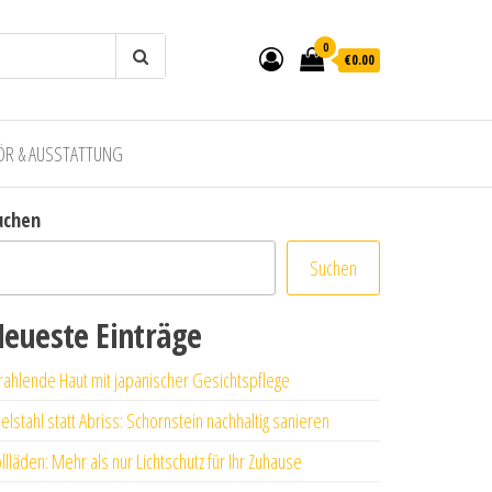
0
€0.00
ÖR & AUSSTATTUNG
uchen
Suchen
eueste Einträge
rahlende Haut mit japanischer Gesichtspflege
elstahl statt Abriss: Schornstein nachhaltig sanieren
llläden: Mehr als nur Lichtschutz für Ihr Zuhause