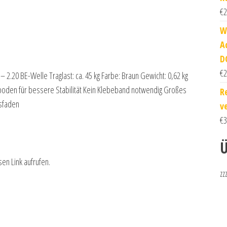
€
2
W
A
D
€
2
 – 2.20 BE-Welle Traglast: ca. 45 kg Farbe: Braun Gewicht: 0,62 kg
sboden für bessere Stabilität Kein Klebeband notwendig Großes
R
gsfaden
v
€
3
Ü
sen Link aufrufen.
zz