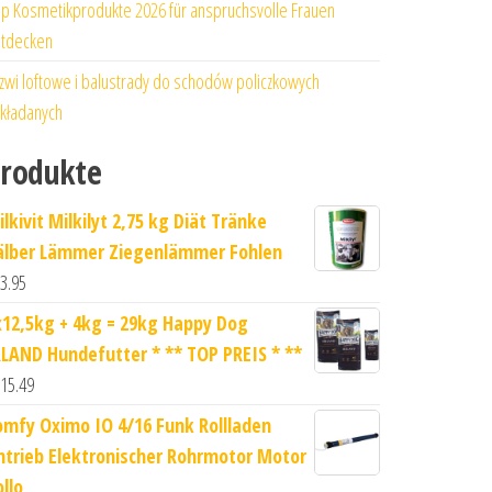
p Kosmetikprodukte 2026 für anspruchsvolle Frauen
tdecken
zwi loftowe i balustrady do schodów policzkowych
kładanych
rodukte
lkivit Milkilyt 2,75 kg Diät Tränke
älber Lämmer Ziegenlämmer Fohlen
3.95
x12,5kg + 4kg = 29kg Happy Dog
RLAND Hundefutter * ** TOP PREIS * **
15.49
omfy Oximo IO 4/16 Funk Rollladen
ntrieb Elektronischer Rohrmotor Motor
llo