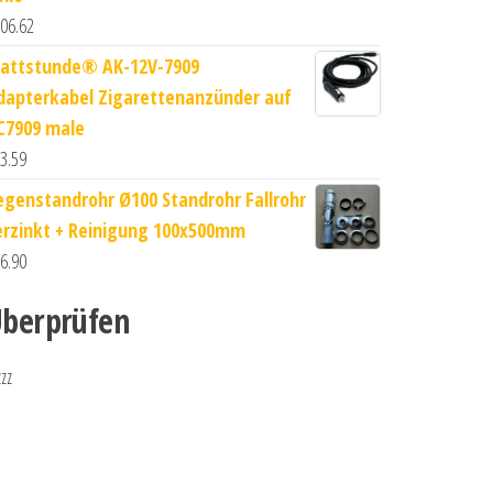
06.62
attstunde® AK-12V-7909
dapterkabel Zigarettenanzünder auf
C7909 male
3.59
egenstandrohr Ø100 Standrohr Fallrohr
erzinkt + Reinigung 100x500mm
6.90
berprüfen
zzz