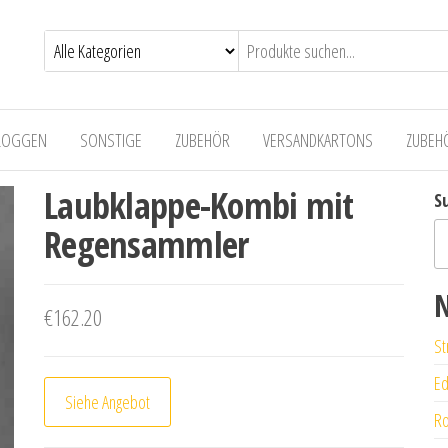
LOGGEN
SONSTIGE
ZUBEHÖR
VERSANDKARTONS
ZUBEH
Laubklappe-Kombi mit
S
Regensammler
N
€
162.20
St
Ed
Siehe Angebot
Ro