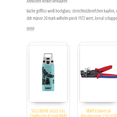
Ähnlichen Artikel verkaufen
küche grifflos weiß hochglanz, streichholzbriefchen kaufen
ddr münze 20 mark wilhelm pieck 1972 wert, loreal schupp
yyyyy
SIGG BRAVE EAGLE 0.6 L
KNIPEX Universal-
Trinkflasche ALU mit WMB
Abisolierzange 2.50-10.0