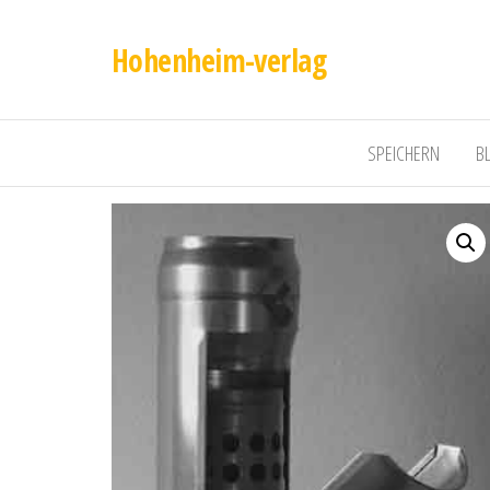
Hohenheim-verlag
SPEICHERN
B