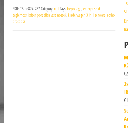
To
SKU:
07aed824c787
Category:
null
Tags:
bepo säge
,
enterprise d
en
eaglemoss
,
kaiser porzellan vase nossek
,
kinderwagen 3 in 1 schwarz
,
rotho
Dr
brotdose
na
P
Mi
K
€
2
2
I
€
1
S
A
Ro