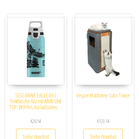
SIGG BRAVE EAGLE 0.6 L
Vesper Kratztonne Cubo Tower
Trinkflasche ALU mit WMB ONE
TOP, BPA frei, Auslaufsicher, …
€
26.54
€
123.14
Siehe Angebot
Siehe Angebot