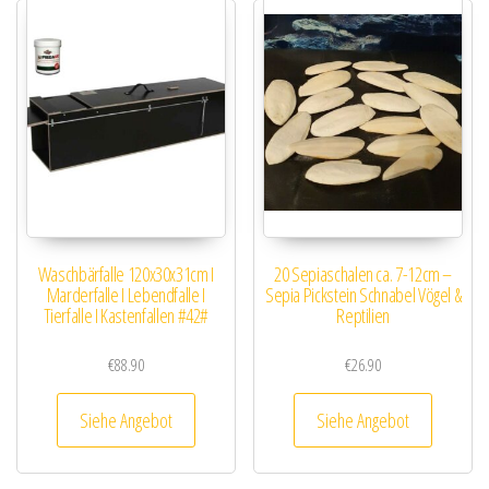
Waschbärfalle 120x30x31cm I
20 Sepiaschalen ca. 7-12cm –
Marderfalle I Lebendfalle I
Sepia Pickstein Schnabel Vögel &
Tierfalle I Kastenfallen #42#
Reptilien
€
88.90
€
26.90
Siehe Angebot
Siehe Angebot