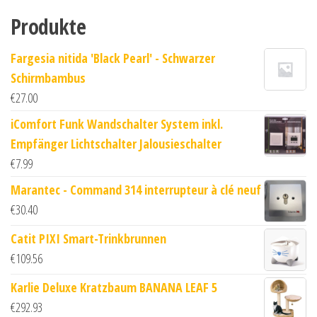
Produkte
Fargesia nitida 'Black Pearl' - Schwarzer
Schirmbambus
€
27.00
iComfort Funk Wandschalter System inkl.
Empfänger Lichtschalter Jalousieschalter
€
7.99
Marantec - Command 314 interrupteur à clé neuf
€
30.40
Catit PIXI Smart-Trinkbrunnen
€
109.56
Karlie Deluxe Kratzbaum BANANA LEAF 5
€
292.93