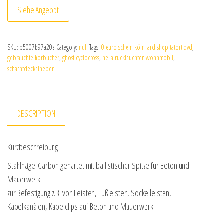
Siehe Angebot
SKU:
b5007b97a20e
Category:
null
Tags:
0 euro schein köln
,
ard shop tatort dvd
,
gebrauchte hörbücher
,
ghost cyclocross
,
hella rückleuchten wohnmobil
,
schachtdeckelheber
DESCRIPTION
Kurzbeschreibung
Stahlnägel Carbon gehärtet mit ballistischer Spitze für Beton und
Mauerwerk
zur Befestigung z.B. von Leisten, Fußleisten, Sockelleisten,
Kabelkanälen, Kabelclips auf Beton und Mauerwerk