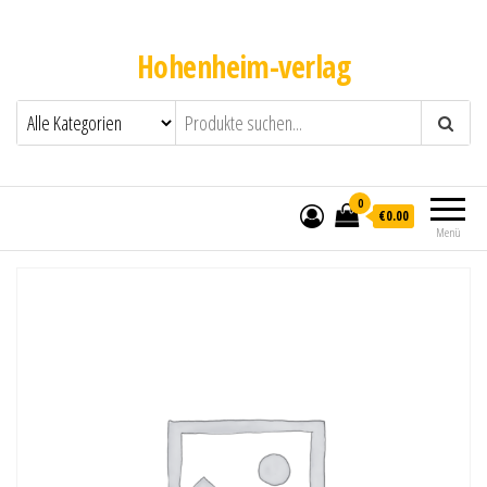
Hohenheim-verlag
0
€0.00
Menü