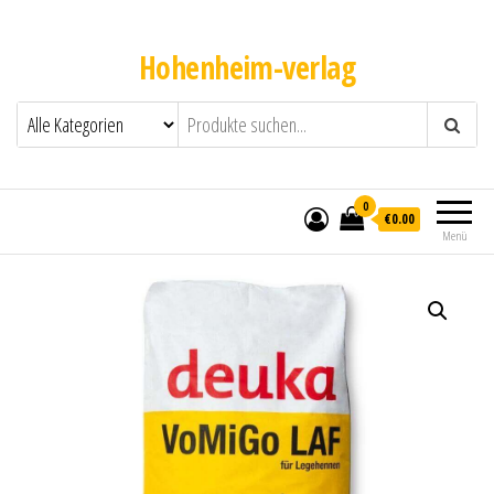
Hohenheim-verlag
0
€0.00
Menü