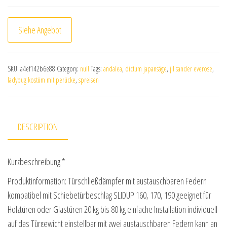
Siehe Angebot
SKU:
a4ef142b6e88
Category:
null
Tags:
andalea
,
dictum japansäge
,
jil sander everose
,
ladybug kostüm mit perücke
,
spreisen
DESCRIPTION
Kurzbeschreibung *
Produktinformation: Türschließdämpfer mit austauschbaren Federn
kompatibel mit Schiebetürbeschlag SLIDUP 160, 170, 190 geeignet für
Holztüren oder Glastüren 20 kg bis 80 kg einfache Installation individuell
auf das Türgewicht einstellbar mit zwei austauschbaren Federn kann an