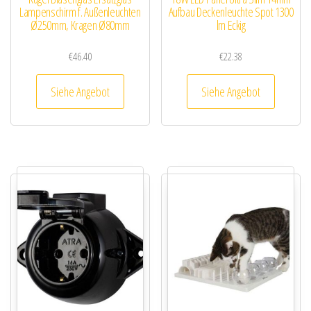
Lampenschirm f. Außenleuchten
Aufbau Deckenleuchte Spot 1300
Ø250mm, Kragen Ø80mm
lm Eckig
€
46.40
€
22.38
Siehe Angebot
Siehe Angebot