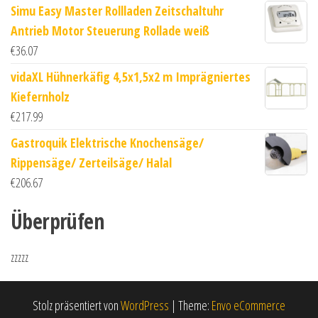
Simu Easy Master Rollladen Zeitschaltuhr
Antrieb Motor Steuerung Rollade weiß
€
36.07
vidaXL Hühnerkäfig 4,5x1,5x2 m Imprägniertes
Kiefernholz
€
217.99
Gastroquik Elektrische Knochensäge/
Rippensäge/ Zerteilsäge/ Halal
€
206.67
Überprüfen
zzzzz
Stolz präsentiert von
WordPress
|
Theme:
Envo eCommerce