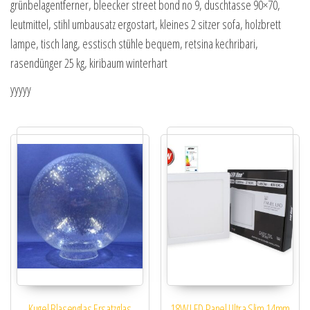
grünbelagentferner, bleecker street bond no 9, duschtasse 90×70,
leutmittel, stihl umbausatz ergostart, kleines 2 sitzer sofa, holzbrett
lampe, tisch lang, esstisch stühle bequem, retsina kechribari,
rasendünger 25 kg, kiribaum winterhart
yyyyy
Kugel Blasenglas Ersatzglas
18W LED Panel Ultra Slim 14mm