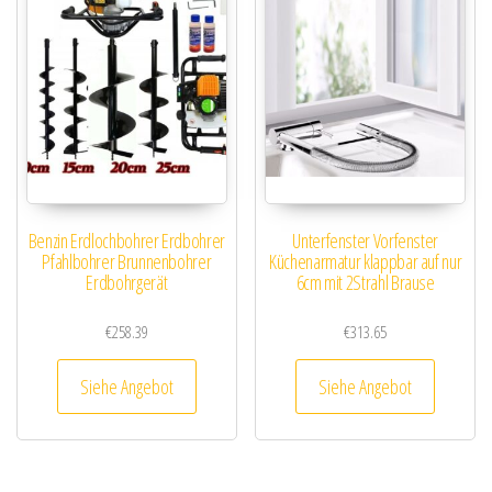
Benzin Erdlochbohrer Erdbohrer
Unterfenster Vorfenster
Pfahlbohrer Brunnenbohrer
Küchenarmatur klappbar auf nur
Erdbohrgerät
6cm mit 2Strahl Brause
€
258.39
€
313.65
Siehe Angebot
Siehe Angebot