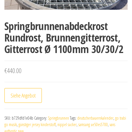
Springbrunnenabdeckrost
Rundrost, Brunnengitterrost,
Gitterrost Ø 1100mm 30/30/2
€
440.00
Siehe Angebot
SKU:
b729dfd1e04b
Category:
Springbrunnen
Tags:
deutscherbauernkalender
,
go trabi
go musik
,
günstiger jersey kinderstoff
,
nippel sucker
,
samsung ue50es5700
,
vans
authentic navy