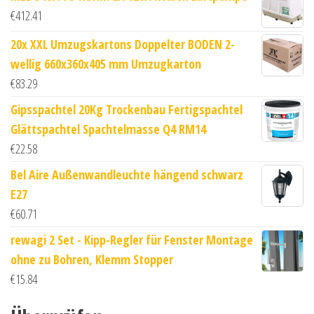
€
412.41
20x XXL Umzugskartons Doppelter BODEN 2-
wellig 660x360x405 mm Umzugkarton
€
83.29
Gipsspachtel 20Kg Trockenbau Fertigspachtel
Glättspachtel Spachtelmasse Q4 RM14
€
22.58
Bel Aire Außenwandleuchte hängend schwarz
E27
€
60.71
rewagi 2 Set - Kipp-Regler für Fenster Montage
ohne zu Bohren, Klemm Stopper
€
15.84