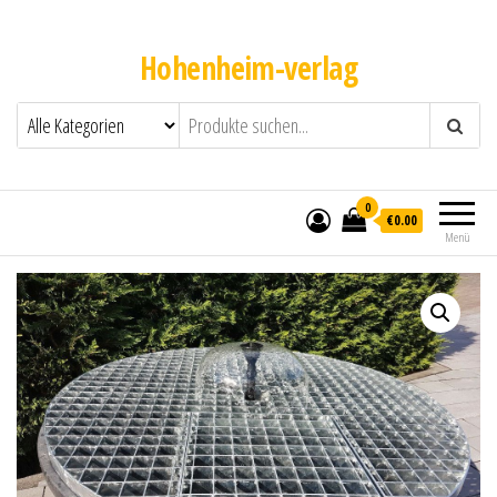
Hohenheim-verlag
0
€0.00
Menü