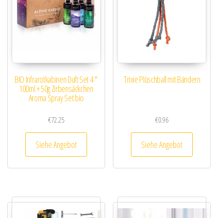
BIO Infrarotkabinen Duft Set 4 *
Trixie Plüschball mit Bändern
100ml + 50g Zirbensäckchen
Aroma Spray Set bio
€
72.25
€
0.96
Siehe Angebot
Siehe Angebot